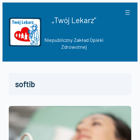
Przejdź
do
„Twój Lekarz”
treści
Niepubliczny Zakład Opieki
Zdrowotnej
softib